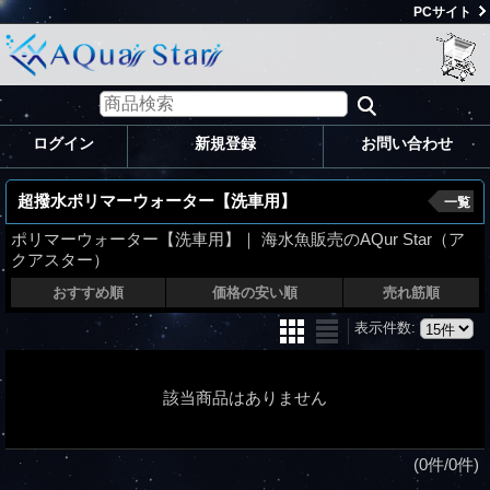
PCサイト
ログイン
新規登録
お問い合わせ
超撥水ポリマーウォーター【洗車用】
一覧
ポリマーウォーター【洗車用】｜ 海水魚販売のAQur Star（ア
クアスター）
おすすめ順
価格の安い順
売れ筋順
表示件数
:
該当商品はありません
(0件/0件)