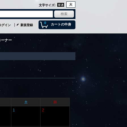
文字サイズ
:
0
カートの中身
ログイン
新規登録
コーナー
土
日
1
2