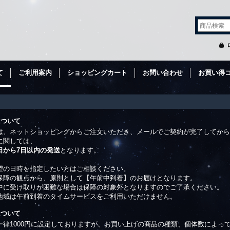
て
ご利用案内
ショッピングカート
お問い合わせ
お買い得
について
は、ネットショッピングからご注文いただき、メールでご契約が完了してから
に関しては、
日から7日以内の発送
となります。
望の日時を指定したい方はご相談ください。
保障の観点から、原則として【午前中到着】のお届けとなります。
中に受け取りが困難な場合は保障の対象外となりますのでご了承ください。
地域は午前到着のタイムサービスをご利用いただけません。
について
一律1000円に設定しておりますが、お買い上げの商品の種類、個体数によっ