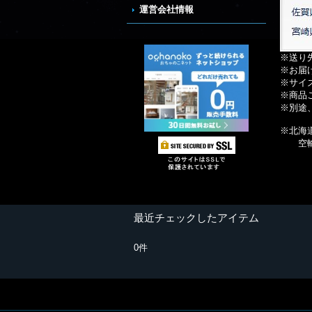
運営会社情報
※送り
※お届
※サイ
※商品
※別途
※北海
空輸は
最近チェックしたアイテム
0件