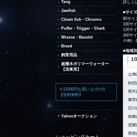
Tang
詳しく
Jawfish
■サイ
80サイ
Clown fish・Chromis
100サ
Puffer・Trigger・Shark
120サ
160サ
Wrasse・Basslet
※例）
Breed
■地域
飼育用品
超撥水ポリマーウォーター
【洗車用】
※15000円お買い上げの方
【送料無料】
Yahooオークション
ショッピングカート