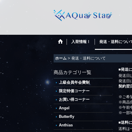
入荷情報！
発送・送料につい
ホーム
>
発送・送料について
■発送
商品カテゴリ一覧
発送日
発送日
上級会員年会費制
契約翌
限定特価コーナー
※ご希
お買い得コーナー
※商品
※午前
Angel
※一部
Butterfly
■送料
Anthias
送料は