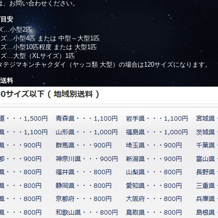
は、お問い合わせください。
ズ目安
ズ…小型2匹
イズ…小型4匹 または 中型～大型1匹
イズ…小型10匹程度 または 大型1匹
イズ…大型（XLサイズ）1匹
タテジマキンチャクダイ（ヤッコ類 大型）の場合は120サイズになります。
別送料