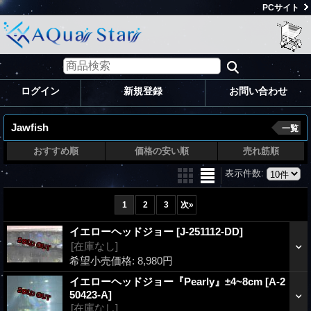
PCサイト
ログイン
新規登録
お問い合わせ
Jawfish
一覧
おすすめ順
価格の安い順
売れ筋順
表示件数
:
1
2
3
次
»
イエローヘッドジョー
[J-251112-DD]
[在庫なし]
希望小売価格
:
8,980円
イエローヘッドジョー『Pearly』±4~8cm
[A-2
50423-A]
[在庫なし]