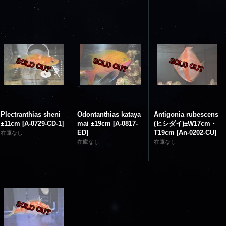
Plectranthias sheni
Odontanthias kataya
Antigonia rubescens
±11cm
[
A-0729-CD-1
]
mai ±19cm
[
A-0817-
(ヒシダイ)±W17cm・
ED
]
T19cm
[
An-0202-CU
]
在庫なし
在庫なし
在庫なし