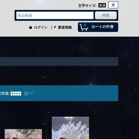
文字サイズ
:
0
カートの中身
ログイン
新規登録
示方法
: