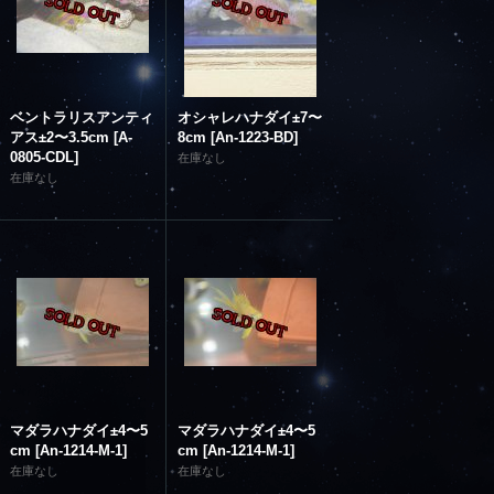
ベントラリスアンティ
オシャレハナダイ±7〜
アス±2〜3.5cm
[
A-
8cm
[
An-1223-BD
]
0805-CDL
]
在庫なし
在庫なし
マダラハナダイ±4〜5
マダラハナダイ±4〜5
cm
[
An-1214-M-1
]
cm
[
An-1214-M-1
]
在庫なし
在庫なし