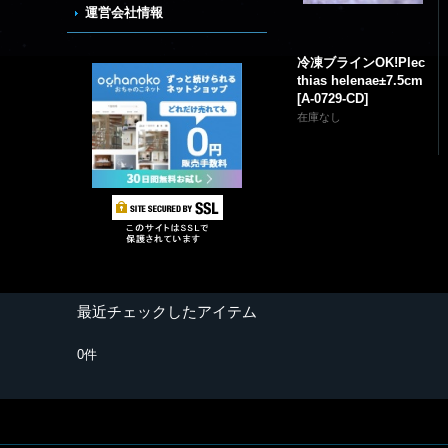
運営会社情報
冷凍ブラインOK!Plec
thias helenae±7.5cm
[
A-0729-CD
]
在庫なし
最近チェックしたアイテム
0件