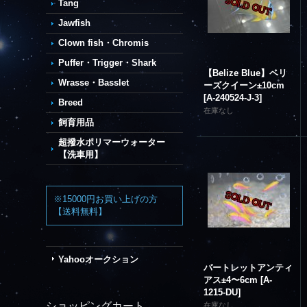
Tang
Jawfish
Clown fish・Chromis
Puffer・Trigger・Shark
【Belize Blue】ベリ
Wrasse・Basslet
ーズクイーン±10cm
[
A-240524-J-3
]
Breed
在庫なし
飼育用品
超撥水ポリマーウォーター
【洗車用】
※15000円お買い上げの方
【送料無料】
Yahooオークション
バートレットアンティ
アス±4〜6cm
[
A-
1215-DU
]
ショッピングカート
在庫なし