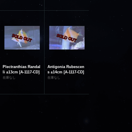
Plectranthias Randal
Antigonia Rubescen
li ±13cm
[
A-1117-CD
]
s ±14cm
[
A-1117-CD
]
在庫なし
在庫なし