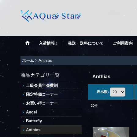
入荷情報！
発送・送料について
ご利用案内
ホーム
>
Anthias
商品カテゴリ一覧
Anthias
上級会員年会費制
表示数
:
限定特価コーナー
お買い得コーナー
20
件
Angel
Butterfly
Anthias