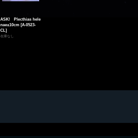
ASK! Plecthias hele
nae±10cm
[
A-0523-
CL
]
在庫なし