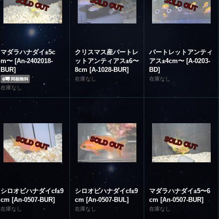
マダラハナダイ±5c
クリスマス産バートレ
バートレットアンティ
m〜
[
An-2402018-
ットアンティアス±6〜
アス±4cm〜
[
A-0203-
BUR
]
8cm
[
A-1028-BUR
]
BD
]
在庫なし
在庫なし
在庫なし
シロオビハナダイcf±9
シロオビハナダイcf±9
マダラハナダイ±5〜6
cm
[
An-0507-BUR
]
cm
[
An-0507-BUL
]
cm
[
An-0507-BUR
]
在庫なし
在庫なし
在庫なし