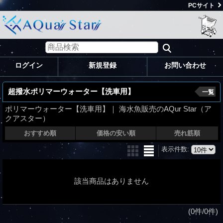
PCサイト
ログイン
新規登録
お問い合わせ
超撥水ポリマーウォーター【洗車用】
一覧
ポリマーウォーター【洗車用】｜ 海水魚販売のAQur Star（ア
クアスター）
おすすめ順
価格の安い順
売れ筋順
表示件数
:
該当商品はありません
(0件/0件)